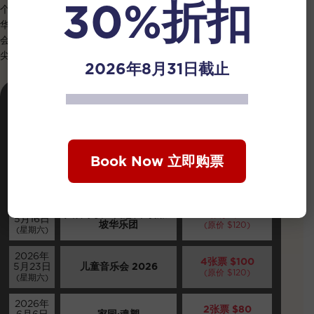
30%折扣
个人，而
新加坡文化通行证
的推行，正是让更多人得以轻松开启
华乐初体验。为鼓励您与亲友结伴同行，我们特别精选五场音乐
会，推出
专属套票优惠
。愿以一份
超值厚礼
，邀您见证新加坡顶
尖演奏家的现场风采。
2026年8月31日截止
套票优惠
日期
音乐会
(已含SISTIC手续费和
消费税)
Book Now 立即购票
2026年
山水音画：洪毅全与新加
2张票 $80
4月25日
坡华乐团
(原价 $120)
(星期六)
2026年
八音乐宴：阎惠昌与新加
2张票 $80
5月16日
坡华乐团
(原价 $120)
(星期六)
2026年
4张票 $100
5月23日
儿童音乐会 2026
(原价 $120)
(星期六)
2026年
2张票 $80