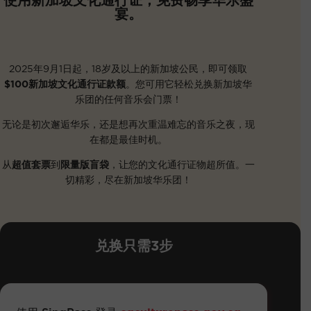
使用新加坡文化通行证，免费畅享华乐盛
宴。
2025年9月1日起，18岁及以上的新加坡公民，即可领取
$100新加坡文化通行证款额
。您可用它轻松兑换新加坡华
乐团的任何音乐会门票！
无论是初次邂逅华乐，还是想再次重温难忘的音乐之夜，现
在都是最佳时机。
从
超值套票
到
限量版盲袋
，让您的文化通行证物超所值。一
切精彩，尽在新加坡华乐团！
兑换只需3步