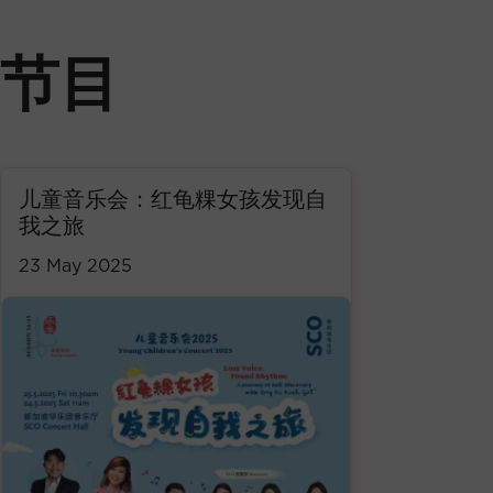
节目
儿童音乐会：红龟粿女孩发现自
我之旅
23 May 2025