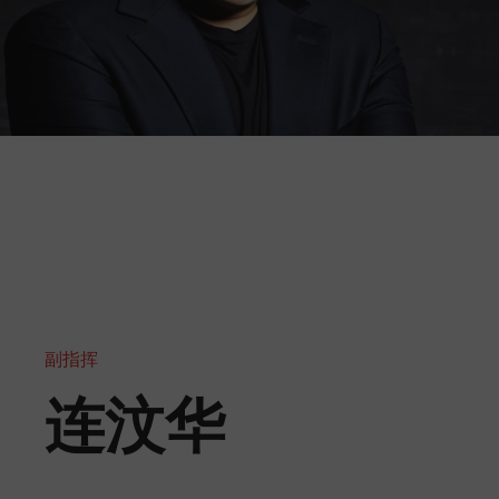
副指挥
连汶华