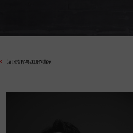
返回指挥与驻团作曲家