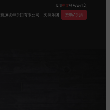
EN
|
中文
联系我们
新加坡华乐团有限公司
支持乐团
赞助/乐捐