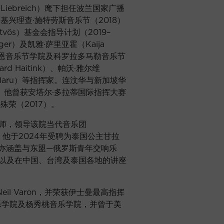
Liebreich）麾下担任波兰国家广播
滕基兴理查·施特劳斯音乐节（2018）
vös）基金会指导计划（2019–
ger）及凯雅·萨里亚霍（Kaija
卢塞恩音乐节学院及科罗拉多马勒音乐节
 Haitink）、帕沃·雅尔维
Măcelaru）等指挥家。连汶华与新加坡华
。他曾获安塔尔·多拉蒂国际指挥大赛
殊荣（2017）。
讲师，领导该院当代音乐团
。他于2024年受聘为泰国公主甘拉
亦涵盖与东盟—俄罗斯青年交响乐
，以及在中国、台湾及泰国各地的讲座
l Varon，并荣获伊士曼最高指挥
学音乐学院及杨秀桃音乐学院，并曾于美