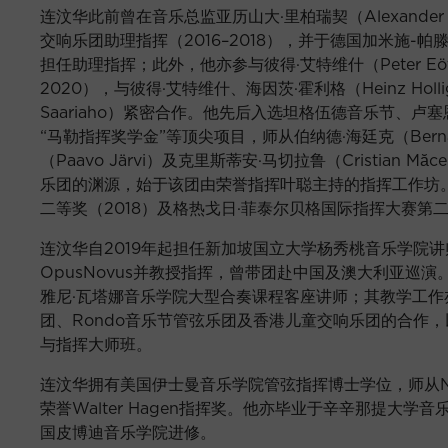
连汶华此前曾在音乐总监亚历山大·里柏瑞契（Alexander 
交响乐团助理指挥（2016–2018），并于德国加米施-帕
担任助理指挥；此外，他亦参与彼得·艾特维什（Peter Eöt
2020），与彼得·艾特维什、海因茨·霍利格（Heinz Holli
Saariaho）紧密合作。他先后入选坦格伍德音乐节、
“马勒指挥奖学金”等顶尖项目，师从伯纳德·海廷克（Bernard
（Paavo Järvi）及克里斯蒂安·马切拉鲁（Cristian 
乐团的渊源，始于该团由荣誉指挥叶聪主持的指挥工作坊
二等奖（2018）及格热戈日·菲泰尔贝格国际指挥大赛第二
连汶华自2019年起担任新加坡国立大学杨秀桃音乐学院
OpusNovus并教授指挥，曾带团赴中国及澳大利亚巡演
雅尼·瓦塔娜音乐学院大型合奏课程客座讲师；其教学工作
团、Rondo音乐节管弦乐团及香港儿童交响乐团的合作
与指挥大师班。
连汶华拥有美国伊士曼音乐学院管弦指挥博士学位，师从Nei
荣誉Walter Hagen指挥奖。他亦毕业于辛辛那提大
国皮博迪音乐学院进修。