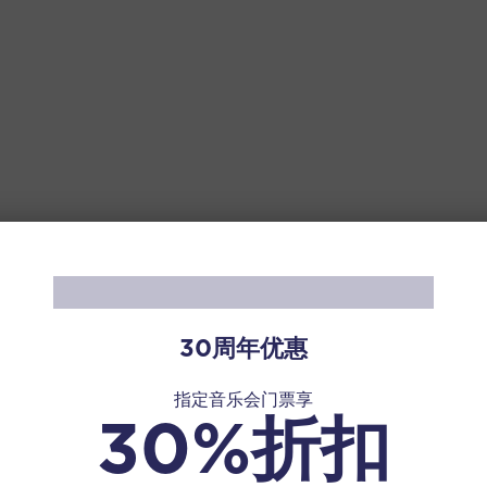
30周年优惠
指定音乐会门票享
30%折扣