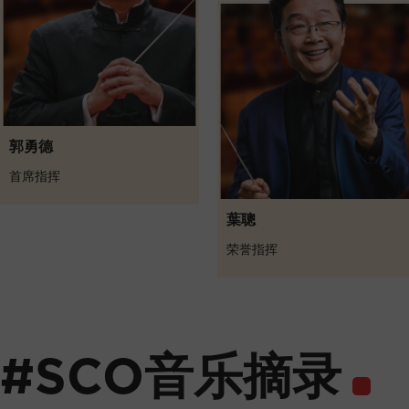
郭勇德
首席指挥
葉聰
荣誉指挥
#SCO音乐摘录