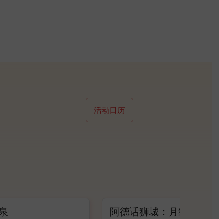
活动日历
阿德话狮城：月缘