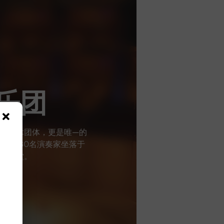
乐团
舰艺术团体，更是唯—的
有超过80名演奏家坐落于
坡大会堂。