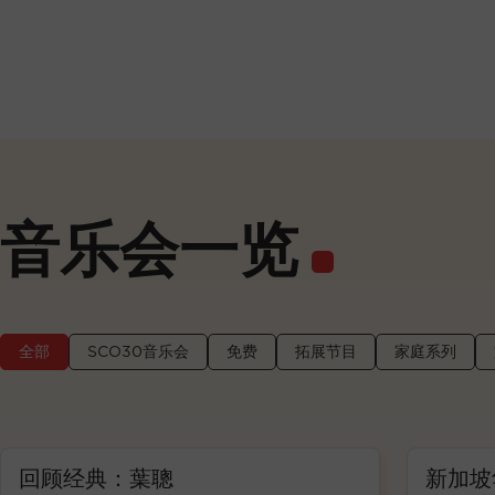
音乐会一览
全部
SCO30音乐会
免费
拓展节目
家庭系列
：葉聰
新加坡华乐团到牛