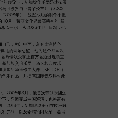
在他的领导下，新加坡华乐团迅速拓展
马可波罗与卜鲁罕公主》（2002
（2008年）。这些成功的制作不但
年10月，荣获文化界最高荣誉的“新
总监一职，从2023年1月1日起，他
团自己，融汇中西，富有南洋特色，
庆典礼的音乐总监，他为这个举国欢
0 名热情观众和上百万名透过现场直
、新加坡交响乐团、马来和印度乐
坡国际华乐作曲大赛（SICCOC）
的华乐作品，并提高国际音乐界对此
。2005年3月，他首次带领乐团远
导下，乐团完成中国巡演，也将富有
。2019年，新加坡华乐团在欧洲舞
大利弗利，以及希腊约阿尼纳，赢得