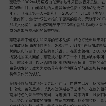
葉聰于 2002年1月应邀出任新加坡华乐团的音乐总监。
其演奏曲目。由他策划的大型音乐会包括：交响幻想史诗《
年）、《海上第一人—郑和》（2005年），以及《离梦》
广受好评，也把华乐艺术推向了更高的层次。葉聰于2013
加坡文化奖”。葉聰光荣地结束了20年的新加坡华乐团音乐
成为新加坡华乐团的荣誉指挥。
葉聰靠着不懈努力和深厚的艺术见解，精心打造出属于乐
新加坡华乐团的独特声音。2007年，葉聰担任新加坡国
腾的庆典节目作了全新的音乐设计。在国家领袖、27,00
播观礼的国人面前，葉聰成功指挥了一个由新加坡华乐团
队、南音小组，以及合唱团所组成的联合乐团。首届的新加
由葉聰发起，致力为发扬具有南洋地区音乐与新加坡特色
类华乐作品的认识。
葉聰带领新加坡华乐团走出小红点，向世界出发，扬名海外
赴伦敦、盖茨黑德，以及布达佩斯春季艺术节。在他的领
南洋特色的音乐带到英国、香港澳门、马来西亚，以及韩国
台上扬起了新加坡的旗帜，在德国柏林、捷克布拉格、意
全场观众的起立鼓掌，收获当地观众的热情反响。