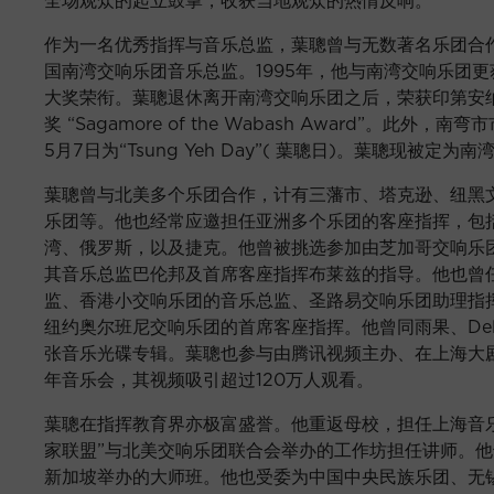
作为一名优秀指挥与音乐总监，葉聰曾与无数著名乐团合作。
国南湾交响乐团音乐总监。1995年，他与南湾交响乐团
大奖荣衔。葉聰退休离开南湾交响乐团之后，荣获印第安
奖 “Sagamore of the Wabash Award”。此外，南弯市
5月7日为“Tsung Yeh Day”( 葉聰日)。葉聰现被定
葉聰曾与北美多个乐团合作，计有三藩市、塔克逊、纽黑
乐团等。他也经常应邀担任亚洲多个乐团的客座指挥，包
湾、俄罗斯，以及捷克。他曾被挑选参加由芝加哥交响乐团
其音乐总监巴伦邦及首席客座指挥布莱兹的指导。他也曾
监、香港小交响乐团的音乐总监、圣路易交响乐团助理指
纽约奥尔班尼交响乐团的首席客座指挥。他曾同雨果、Delos
张音乐光碟专辑。葉聰也参与由腾讯视频主办、在上海大剧
年音乐会，其视频吸引超过120万人观看。
葉聰在指挥教育界亦极富盛誉。他重返母校，担任上海音
家联盟”与北美交响乐团联合会举办的工作坊担任讲师。
新加坡举办的大师班。他也受委为中国中央民族乐团、无