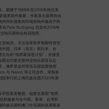
葉聰于1988年至2016年担任美
更获颁美国作曲家、作家及出版商协会
纳州州长颁发的印地安纳州最高平民
市长Pete Buttigieg 也宣布2016年
为南湾交响乐团协会桂冠指挥。
文交响乐、卡尔加里和罗彻斯特管弦
括中国、日本（东京）和日本、台
主办的“指挥家深造计划”，并接受
任西北印第安那州交响乐团音乐总
挥，佛罗里达州管弦乐团驻团指挥、
 与 Naxos 等公司合作，录制多
院举行的上海民族乐团2020年新
乐学院客座教授。他曾在美国“指挥
他也积极参与在中国、香港、台湾和
锡民族乐团和澳门中乐团的首席客座