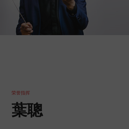
荣誉指挥
葉聰