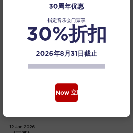
鼓和虞姬舞剑等场面。
30周年优惠
节目
指定音乐会门票享
30%折扣
Read More
12 Jan 2026
2026年8月31日截止
《林冲夜奔》
选自家喻户晓的中国古典故事《水 浒》，乐曲刻划了林冲的
英雄气概与急奔梁山的情景。全曲共分五段：“引子”、“愤
慨”、“夜奔”、“风雪”、“上山”。扬琴运用双音琴竹、滑音摇
拔、 多声织体等创。
Book Now 立即购票
节目
Read More
12 Jan 2026