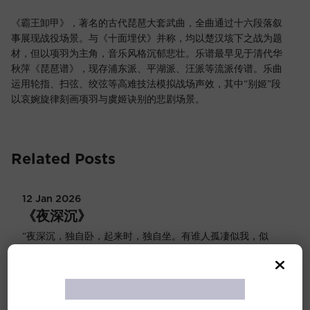
Skip
to
《霸王卸甲》，著名的古代琵琶大套武曲，全曲通过十六段落叙
content
事展现战役场景。与《十面埋伏》并称，均以楚汉垓下之战为题
材，但以项羽为主角，音乐风格沉郁悲壮。乐谱最早见于清代华
秋萍《琵琶谱》，现存浦东派、平湖派、汪派等流派传谱。乐曲
运用轮指、扫弦、绞弦等高难技法模拟战场声效，其中“别姬”段
以哀婉旋律刻画项羽与虞姬诀别的悲剧场景。
Related Posts
12 Jan 2026
《夜深沉》
“夜深沉，独自卧，起来时，独自坐。有谁人孤凄似我，似
这等削发缘何？”《夜深沉》以昆曲《思凡》中《风吹荷叶
煞》曲牌为基础，经过京剧琴师的加工改编而成，并取唱词
首句“夜深沉”三字命名。曲调结构严谨，节奏坚定有力，经
常在京剧《击鼓骂曹》及《霸王别姬》中，利用配合祢衡击