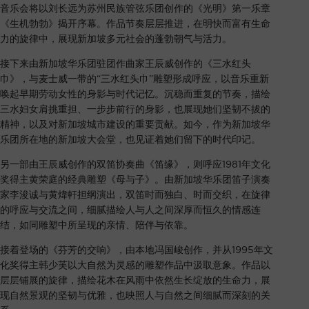
音乐会将以刘长远为苏州民族管弦乐团创作的《光明》第一乐章
《生机勃勃》揭开序幕。作品节奏层层推进，在明快而富有生命
力的旋律中，展现新加坡多元社会的蓬勃朝气与活力。
接下来由新加坡华乐团驻团作曲家王辰威创作的《三水红头
巾》，与麦士威一带的“三水红头巾”雕塑形成呼应，以音乐重新
唤起早期劳动女性的身影与时代记忆。沉稳而重复的节奏，描绘
三水妇女肩挑重担、一步步前行的身影，也展现她们坚韧不拔的
精神，以及对新加坡城市建设的重要贡献。如今，作为新加坡华
乐团所在地的新加坡大会堂，也见证着她们留下的时代印记。
另一部由王辰威创作的双笛协奏曲《笛缘》，则呼应1981年文化
奖得主黄荣庭的经典雕塑《母与子》。由新加坡华乐团笛子演奏
家李浚诚与黄煒軒担纲演出，双笛时而独白、时而交织，在旋律
的呼应与交流之间，细腻描绘人与人之间深厚而恒久的情感连
结，如同雕塑中所呈现的亲情、陪伴与依靠。
接着登场的《芬芳的交响》，由本地冯国峻创作，并从1995年文
化奖得主韩少芙以大自然为灵感的雕塑作品中汲取意象。作品以
层层铺展的旋律，描绘花木在风雨中依然生长绽放的生命力，展
现自然景观的坚韧与优雅，也映照人与自然之间细腻而深刻的关