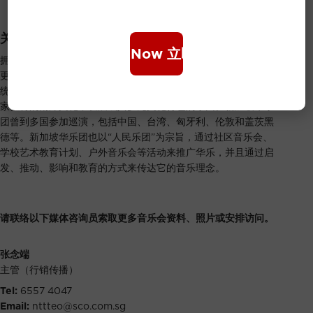
关于新加坡华乐团
Book Now 立即购票
拥有超过 80 名音乐家的新加坡华乐团是本地的旗舰艺术团体，
更是唯一的专业国家级华乐团。自1996年首演以来，在肩负起传
统文化的传承之际，也以发展和创新为重任；更通过汲取周边国
家独特的南洋文化，发展成具多元文化特色的乐团。新加坡华乐
团曾到多国参加巡演，包括中国、台湾、匈牙利、伦敦和盖茨黑
德等。新加坡华乐团也以“人民乐团”为宗旨，通过社区音乐会、
学校艺术教育计划、户外音乐会等活动来推广华乐，并且通过启
发、推动、影响和教育的方式来传达它的音乐理念。
请联络以下媒体咨询员索取更多音乐会资料、照片或安排访问。
张念端
主管（行销传播）
Tel:
6557 4047
Email:
nttteo@sco.com.sg