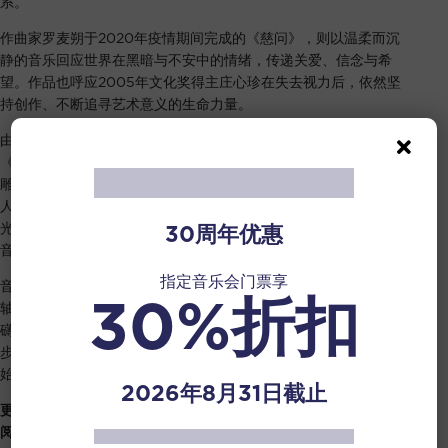
系。
作曲家罗麦朔于2020年疫情期间完成的《慈问》，则以温柔而沉
静的音乐回应世界在黑暗与不安中的情绪，传递关爱、信念与希
望。作品也呼应2005年文化奖得主庄心珍在失去视力后，依然坚
持创作、不断追寻艺术意义的生命力量。
由高程锦特别为音乐会委约创作、并由丰树支持的世界首演作品
《第一代》，灵感源自2014年文化奖得主张华昌广为人知的同名
雕塑《第一代》。作品描绘一群男孩跃入新加坡河的场景，勾起
人们对甘榜岁月与旧时光的集体回忆，并巧妙融入《新加坡，阳
30周年优惠
光普照的小岛》与《当我们同在一起》两首耳熟能详的童谣，为
音乐注入浓厚的新加坡色彩。
指定音乐会门票享
音乐会最后将以谭盾奥斯卡获奖作品《卧虎藏龙》（选段）压
30%折扣
轴，由新加坡华乐团高胡副首席周若瑜担纲独奏。作品气势磅
礴，也映照着新加坡这座曾被称为“文化沙漠”的小岛国，如何一
步步孕育出属于自己的艺术生态与文化气象，在低调内敛之中，
始终蕴藏着丰富而独特的创造力。
2026年8月31日截止
更多有关节目表、雕塑家、作曲家、指挥及独奏家的简介，请参
阅附件。