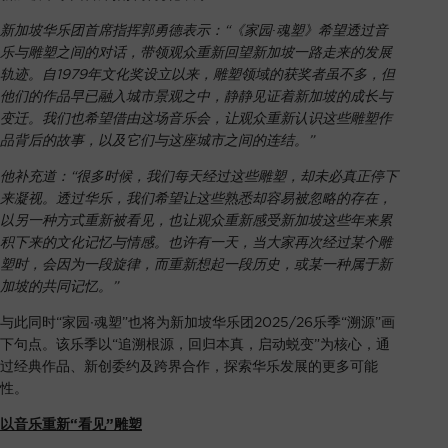
新加坡华乐团首席指挥郭勇德表示：“《家园
∙
魂塑》希望透过音
乐与雕塑之间的对话，带领观众重新回望新加坡一路走来的发展
轨迹。自
1979年文化奖设立以来，雕塑领域的获奖者虽不多，但
他们的作品早已融入城市景观之中，静静见证着新加坡的成长与
变迁。我们也希望借由这场音乐会，让观众重新认识这些雕塑作
品背后的故事，以及它们与这座城市之间的连结。”
他补充道：“很多时候，我们每天经过这些雕塑，却未必真正停下
来凝视。透过华乐，我们希望让这些熟悉却容易被忽略的存在，
以另一种方式重新被看见，也让观众重新感受新加坡这些年来累
积下来的文化记忆与情感。也许有一天，当大家再次经过某个雕
塑时，会因为一段旋律，而重新想起一段历史，或某一种属于新
加坡的共同记忆。”
与此同时“家园∙魂塑”也将为新加坡华乐团2025/26乐季“溯源”画
下句点。该乐季以“追溯根源，回归本真，启动蜕变”为核心，通
过经典作品、新创委约及跨界合作，探索华乐发展的更多可能
性。
以音乐重新
“看见”雕塑