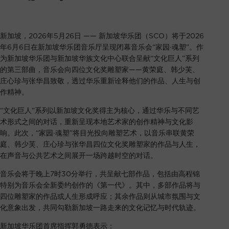
新加坡，2026年5月26日 —— 新加坡华乐团（SCO）将于2026
年6月6日在新加坡华乐团音乐厅呈现闭幕音乐会“家园∙魂塑”。作
为新加坡华乐团与新加坡华族文化中心联合呈献“文化巨人”系列
的第三部曲，音乐会向四位文化奖雕塑家——黄荣庭、韩少芙、
庄心珍与张华昌致敬，透过华乐重新诠释他们的作品、人生与创
作精神。
“文化巨人”系列以新加坡文化奖得主为核心，通过华乐与不同艺
术形式之间的对话，重新呈现本地艺术家的创作精神与文化影
响。此次，“家园∙魂塑”将目光投向雕塑艺术，以音乐串联黄荣
庭、韩少芙、庄心珍与张华昌四位文化奖雕塑家的作品与人生，
在声音与公共艺术之间展开一场跨越时空的对话。
音乐会将于晚上7时30分举行，共呈献七部作品，包括由高程锦
特别为音乐会全新委约创作的《第一代》。其中，多部作品将与
四位雕塑家的作品或人生形成呼应；其余作品则从城市氛围与文
化意象出发，共同勾勒新加坡一路走来的文化记忆与时代轨迹。
新加坡华乐团首席指挥郭勇德表示：