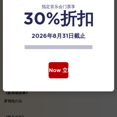
《畅响狮城》
指定音乐会门票享
30%折扣
王辰威
作曲
新加坡首演
2026年8月31日截止
《大运之河》
陈思昂
作曲
《达姆如之魄》
塔布拉鼓:
纳瓦兹·密拉志卡尔
Book Now 立即购票
纳瓦兹·密拉志卡尔
作曲、
沈文友
改编
《新加坡故事》
罗伟伦
作曲