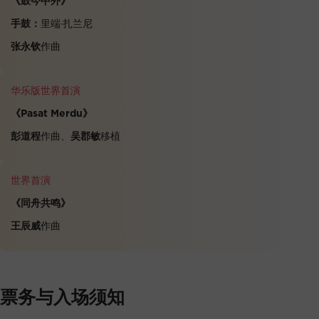
《鼓今中外》
手鼓：
里端·扎兰尼
张永钦
作曲
华乐版世界首演
《Pasat Merdu》
彭道程
作曲、
吴郡敏
移植
世界首演
《同舟共鸣》
王辰威
作曲
票务与入场须知