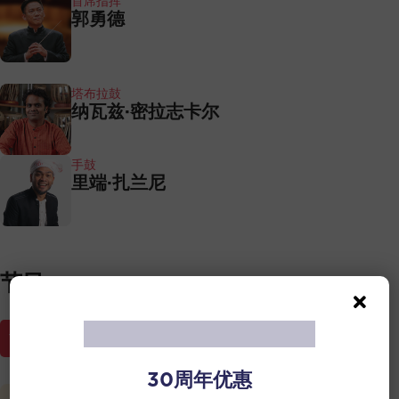
首席指挥
郭勇德
塔布拉鼓
纳瓦兹·密拉志卡尔
手鼓
里端·扎兰尼
节目
节目册
30周年优惠