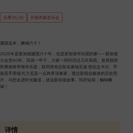
乐季25/26
开幕闭幕音乐会
溯源追本，狮城六十！
2025年是新加坡建国六十年，也是新加坡华乐团的家——新加坡
大会堂60年。回首一甲子，大家一同经历过几许风雨。首席指挥
郭勇德将带领华乐团，联同塔布拉鼓名家纳瓦兹·密拉志卡尔、手
鼓高手里端·扎兰尼及一众跨界演奏家，透过新报业媒体的历史照
片，与您走进时光隧道，述说新加坡故事。同庆钻禧，畅响狮
城！
详情