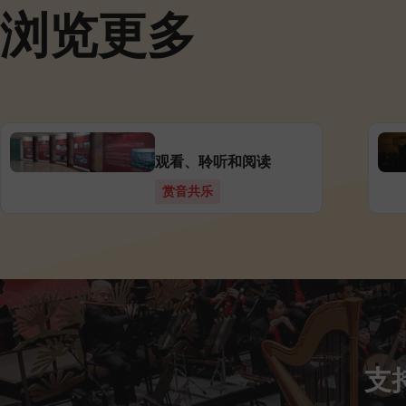
浏览更多
观看、聆听和阅读
赏音共乐
支