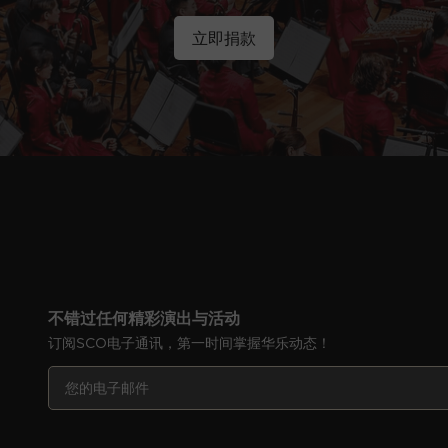
立即捐款
不错过任何精彩演出与活动
订阅SCO电子通讯，第一时间掌握华乐动态！
您
您
的
的
电
电
子
子