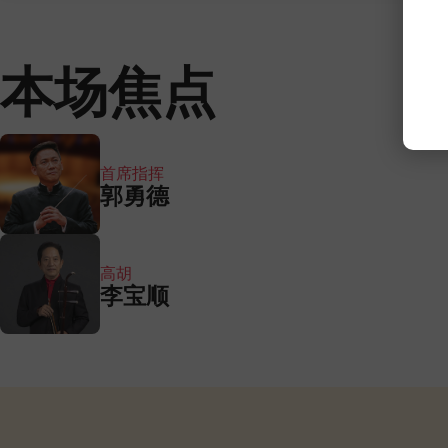
本场焦点
首席指挥
郭勇德
高胡
李宝顺