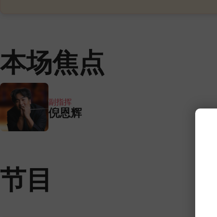
本场焦点
副指挥
倪恩辉
节目