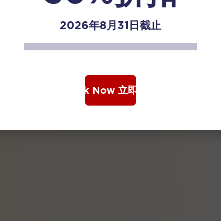
2026年8月31日截止
Book Now 立即购票