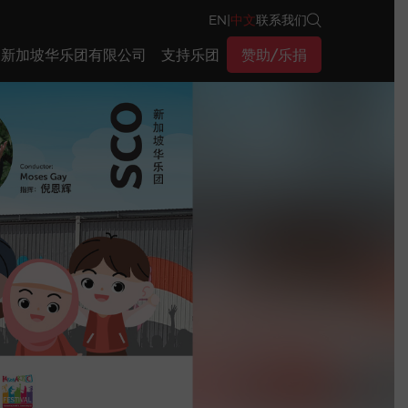
EN
|
中文
联系我们
新加坡华乐团有限公司
支持乐团
赞助/乐捐