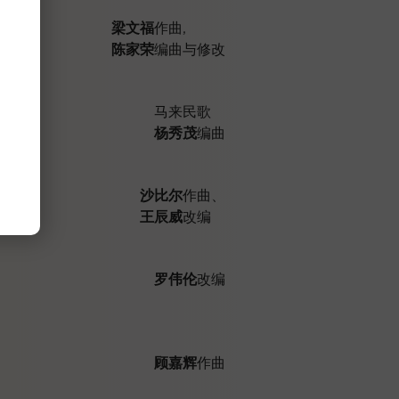
梁文福
作曲,
陈家荣
编曲与修改
马来民歌
杨秀茂
编曲
沙比尔
作曲、
王辰威
改编
罗伟伦
改编
顾嘉辉
作曲