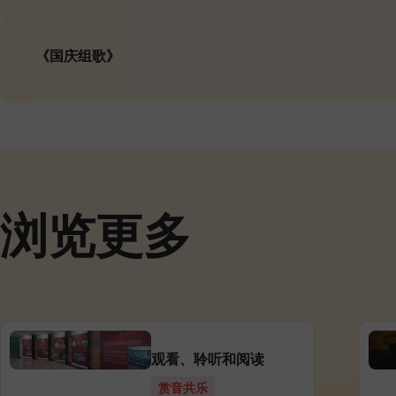
《国庆组歌》
浏览更多
观看、聆听和阅读
赏音共乐