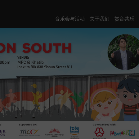
音乐会与活动
关于我们
赏音共乐