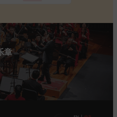
乐章
EN
中文