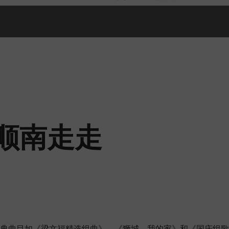
顺南走走
典曲目如《梁文福精选组曲》、《狮城，我的家》和《国庆组歌