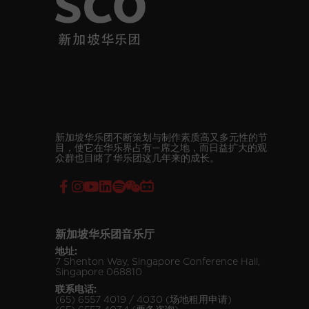
新加坡华乐团不断策划与制作素质高又多元性的节
目，使它在华乐界占有—席之地，而日益扩大的观
众群也目睹了华乐团这几年来的成长。
新加坡华乐团音乐厅
地址:
7 Shenton Way, Singapore Conference Hall,
Singapore 068810
联系电话:
(65) 6557 4019 / 4030 (场地租用申请)