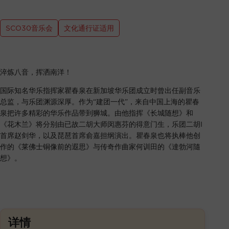
SCO30音乐会
文化通行证适用
淬炼八音，挥洒南洋！
国际知名华乐指挥家瞿春泉在新加坡华乐团成立时曾出任副音乐
总监，与乐团渊源深厚。作为“建团一代”，来自中国上海的瞿春
泉把许多精彩的华乐作品带到狮城。由他指挥《长城随想》和
《花木兰》将分别由已故二胡大师闵惠芬的得意门生，乐团二胡I
首席赵剑华，以及琵琶首席俞嘉担纲演出。瞿春泉也将执棒他创
作的《莱佛士铜像前的遐思》与传奇作曲家何训田的《達勃河隨
想》。
详情