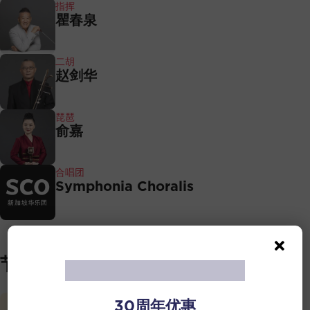
指挥
瞿春泉
二胡
赵剑华
琵琶
俞嘉
合唱团
Symphonia Choralis
节目精选
30周年优惠