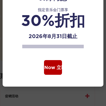
《花木兰》
顾冠仁
作曲
指定音乐会门票享
30%折扣
《莱佛士铜像前的遐思》
瞿春泉
作曲
2026年8月31日截止
《长城随想》
刘文金
作曲
Book Now 立即购票
票务与入场须知
+
促销活动