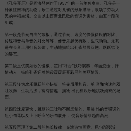
Skip
《孔雀开屏》是阎海登创作于1957年的一首笙独奏曲。孔雀是一
to
种象征吉祥的动物，乐曲通过对孔雀的形象描绘，歌颂了劳动人
content
民的幸福生活。全曲以山西晋北民歌的音调为素材，由五个段落
组成：
第一段是节奏自由的散板，通过节奏、速度的快慢徐疾的对比、
传统和音与单音的对比等等，使音乐起伏有致，生气勃勃。尤其
是在长音上用打音装饰，生动地描绘出孔雀舒展双翅、跃跃欲飞
的姿态。
第二段是优美如歌的慢板，笙用“呼舌”技巧演奏，华丽悠缓，抒
情动人，描绘孔雀迎着朝霞缓缓展开彩屏的美丽情景。
第三段转为欢乐跳跃的小快板，笙先后用和音、单 音和快速的双
吐吹奏，生动活泼，富有情趣，描绘 出孔雀欢乐地跳跃嬉戏的场
面。
第四段速度更快，跳荡的三吐和不断反复的、用装 饰的音强调的
短小句逗以及上下呼应的乐句展开， 使音乐情绪趋向高潮。
第五段再现了第二段的悠长旋律，充满诗情画意。尾句渐慢渐