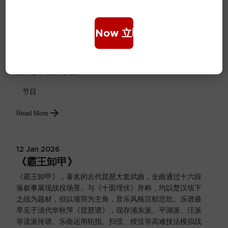
12 Jan 2026
《林冲夜奔》
Book Now 立即购票
选自家喻户晓的中国古典故事《水 浒》，乐曲刻划了林冲的
英雄气概与急奔梁山的情景。全曲共分五段：“引子”、“愤
慨”、“夜奔”、“风雪”、“上山”。扬琴运用双音琴竹、滑音摇
拔、 多声织体等创。
节目
Read More
12 Jan 2026
《霸王卸甲》
《霸王卸甲》，著名的古代琵琶大套武曲，全曲通过十六段
落叙事展现战役场景。与《十面埋伏》并称，均以楚汉垓下
之战为题材，但以项羽为主角，音乐风格沉郁悲壮。乐谱最
早见于清代华秋萍《琵琶谱》，现存浦东派、平湖派、汪派
等流派传谱。乐曲运用轮指、扫弦、绞弦等高难技法模拟战