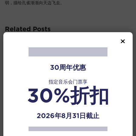
弱，描绘孔雀渐渐向天边飞去。
Related Posts
12 Jan 2026
《夜深沉》
“夜深沉，独自卧，起来时，独自坐。有谁人孤凄似我，似
30周年优惠
这等削发缘何？”《夜深沉》以昆曲《思凡》中《风吹荷叶
煞》曲牌为基础，经过京剧琴师的加工改编而成，并取唱词
指定音乐会门票享
首句“夜深沉”三字命名。曲调结构严谨，节奏坚定有力，经
30%折扣
常在京剧《击鼓骂曹》及《霸王别姬》中，利用配合祢衡击
鼓和虞姬舞剑等场面。
节目
2026年8月31日截止
Read More